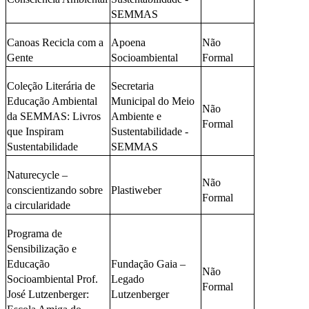
SEMMAS
Canoas Recicla com a
Apoena
Não
Gente
Socioambiental
Formal
Coleção Literária de
Secretaria
Educação Ambiental
Municipal do Meio
Não
da SEMMAS: Livros
Ambiente e
Formal
que Inspiram
Sustentabilidade -
Sustentabilidade
SEMMAS
Naturecycle –
Não
conscientizando sobre
Plastiweber
Formal
a circularidade
Programa de
Sensibilização e
Educação
Fundação Gaia –
Não
Socioambiental Prof.
Legado
Formal
José Lutzenberger:
Lutzenberger