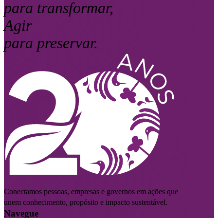
para transformar,
Agir
para preservar.
Conectamos pessoas, empresas e governos em ações que
unem conhecimento, propósito e impacto sustentável.
Navegue