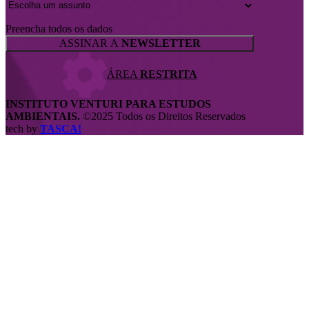
Preencha todos os dados
ASSINAR A
NEWSLETTER
ÁREA
RESTRITA
INSTITUTO VENTURI PARA ESTUDOS
AMBIENTAIS.
©2025 Todos os Direitos Reservados
tech by
TASCA!