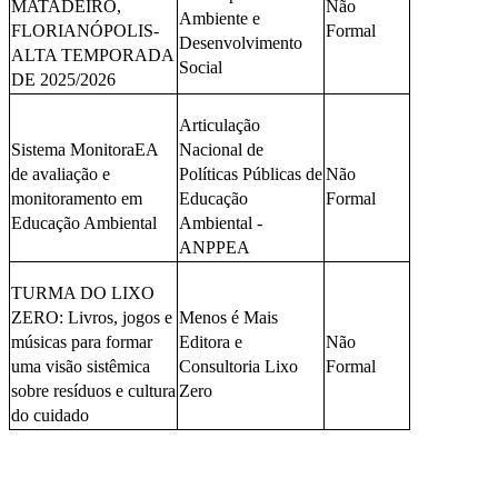
MATADEIRO,
Não
Ambiente e
FLORIANÓPOLIS-
Formal
Desenvolvimento
ALTA TEMPORADA
Social
DE 2025/2026
Articulação
Sistema MonitoraEA
Nacional de
de avaliação e
Políticas Públicas de
Não
monitoramento em
Educação
Formal
Educação Ambiental
Ambiental -
ANPPEA
TURMA DO LIXO
ZERO: Livros, jogos e
Menos é Mais
músicas para formar
Editora e
Não
uma visão sistêmica
Consultoria Lixo
Formal
sobre resíduos e cultura
Zero
do cuidado