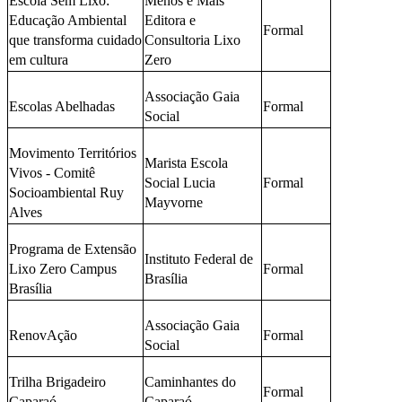
Escola Sem Lixo:
Menos é Mais
Educação Ambiental
Editora e
Formal
que transforma cuidado
Consultoria Lixo
em cultura
Zero
Associação Gaia
Escolas Abelhadas
Formal
Social
Movimento Territórios
Marista Escola
Vivos - Comitê
Social Lucia
Formal
Socioambiental Ruy
Mayvorne
Alves
Programa de Extensão
Instituto Federal de
Lixo Zero Campus
Formal
Brasília
Brasília
Associação Gaia
RenovAção
Formal
Social
Trilha Brigadeiro
Caminhantes do
Formal
Caparaó
Caparaó