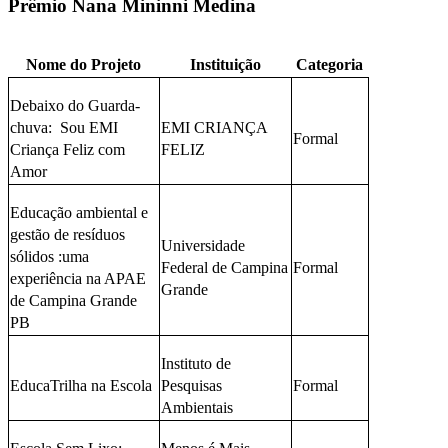
Prêmio Nana Mininni Medina
Nome do Projeto
Instituição
Categoria
Debaixo do Guarda-
chuva: Sou EMI
EMI CRIANÇA
Formal
Criança Feliz com
FELIZ
Amor
Educação ambiental e
gestão de resíduos
Universidade
sólidos :uma
Federal de Campina
Formal
experiência na APAE
Grande
de Campina Grande
PB
Instituto de
EducaTrilha na Escola
Pesquisas
Formal
Ambientais