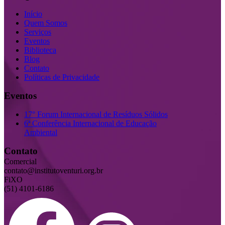
Início
Quem Somos
Serviços
Eventos
Biblioteca
Blog
Contato
Políticas de Privacidade
Eventos
17° Forum Internacional de Resíduos Sólidos
6ª Conferência Internacional de Educação
Ambiental
Contato
Comercial
contato@institutoventuri.org.br
FiXO
(51) 4101-6186