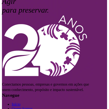
Agir
para preservar.
Conectamos pessoas, empresas e governos em ações que
unem conhecimento, propósito e impacto sustentável.
Navegue
Início
Quem Somos