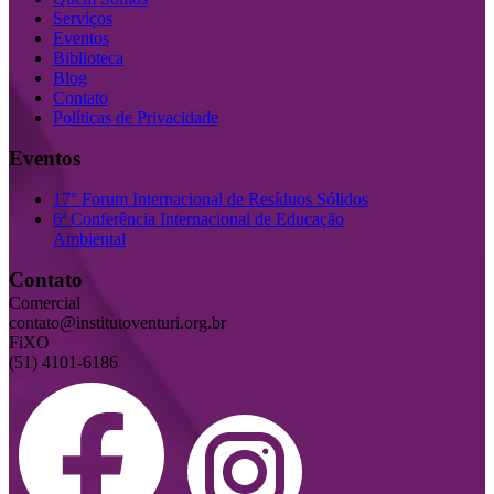
Serviços
Eventos
Biblioteca
Blog
Contato
Políticas de Privacidade
Eventos
17° Forum Internacional de Resíduos Sólidos
6ª Conferência Internacional de Educação
Ambiental
Contato
Comercial
contato@institutoventuri.org.br
FiXO
(51) 4101-6186