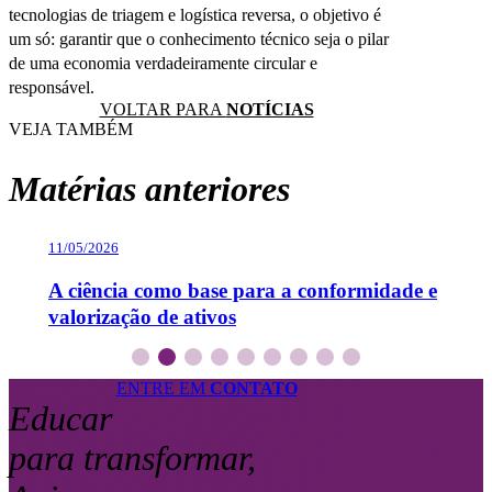
tecnologias de triagem e logística reversa, o objetivo é
um só: garantir que o conhecimento técnico seja o pilar
de uma economia verdadeiramente circular e
responsável.
VOLTAR PARA
NOTÍCIAS
VEJA TAMBÉM
Matérias anteriores
13/02/2026
0
e
O que vai pautar a sustentabilidade em
N
2026?
a
ENTRE EM
CONTATO
Educar
para transformar,